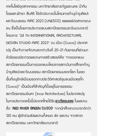
เทคโนโลยีอุตสาหกรรม มหาวิทยาลัยราชภัฏพระนคร นำทีม
โดยผศ.พัฑรา สืบศิริ ได้เข้าประกวดในโครงการทำนุบำรุงศิลปะ
และวัฒนธรรม AIAC 2023 (UNESCO) เผยแพร่ต่อสาธารณะ
ชน ซึ่งเป็นโดยการประกวดแบบสถาปัตยกรรมระดับนานาชาติ
โครงการ “24 TH INTERNATIONAL ARCHITECTURAL
DESIGN STUDIO-AIAC 2023” ณ เมือง (Cusco) ประเทศ
เปรู เป็นเจ้าภาพจัดงานระหว่างวันที่ 20-21 กันยายนที่ผ่านมา
หัวข้อของประกวดผลงานการสร้างสรรค์คือ “การออกแบบ
สถาปัตยกรรมเป็นการออกแบบโครงการสถาบันการศึกษาทำนุ
บำรุงศิลปะและวัฒนธรรม-สถาปัตยกรรมมรดกโลก ในเขต
พื้นที่อนุรักษ์เมืองมรดกทางประวัติศาสตร์ชุมชนเมืองคุซโก
(Cusco)” เป็นเมืองที่สำคัญที่ตั้งอยู่ในอารยธรรม
สถาปัตยกรรมอินคา (Inca Architecture) ในประเทศเปรู
ในการประกวดครั้งนี้ประเทศไทยได้รับ
รางวัลชมเชย
ในผลงาน
ชื่อ ‘
RED RIVER GREEN CUSCO
‘ จากนักศึกษานานาชาติกว่า
120 คน ผู้เข้าร่วมส่งผลงานทั้งหมด 46 ผลงาน จากสาขา
สถาปัตยกรรม มหาวิทยาลัยนานาชาติ