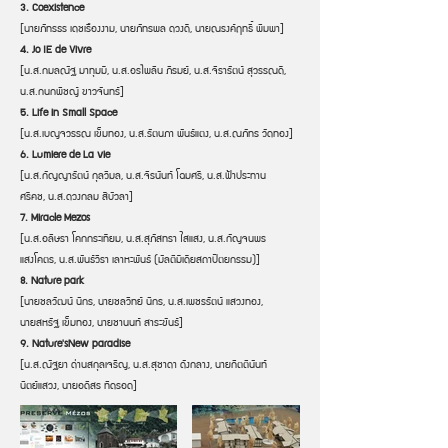
3. Coexistence
[นายภัทรธร เดชเรืองงาม, นายภัทรพล ดวงดี, นายณรงค์ฤทธิ์ พิมพา]
4. Jo IE de Vivre
[น.ส.กมลณัฐ มาทุมมี, น.ส.อรไพลิน ภิรมย์, น.ส.จิรารัตน์ สุวรรณดี,
น.ส.กนกพิชญ์ ขาวจันทร์]
5. Life in Small Space
[น.ส.เบญจวรรณ เข็มทอง, น.ส.รัตนภา พันธ์แตง, น.ส.ณภัทร วัดทอง]
6. Lumiere de La vie
[น.ส.กัญญารัตน์ กุลวิมล, น.ส.จิรนันท์ โฉมศรี, น.ส.ฟ้าประทาน
ศรีคช, น.ส.ดวงกลม สีบัวลา]
7. Miracle Mezos
[น.ส.อลิษรา โคกกระเทียม, น.ส.สุภัสทรา ใสแสง, น.ส.กัญจนพร
แสงโคตร, น.ส.พันธ์วิรา เลาหะพันธ์ (มัลติมีเดียสถาปัตยกรรม)]
8. Nature park
[นายชลวัฒน์ นิกร, นายชลวิทย์ นิกร, น.ส.เพชรรัตน์ แสวงทอง,
นายสหรัฐ เข็มทอง, นายชานนท์ สาระขันธ์]
9. Nature'sNew paradise
[น.ส.ณัฐยา ด่านสกุลเจริญ, น.ส.สุชาดา ดังกลาง, นายกิตตินันท์
นิตย์แสวง, นายอดิสร ทิดรอด]