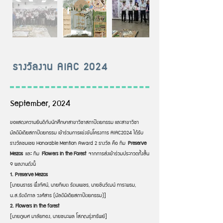
รางวัลงาน AIAC 2024
September, 2024
ขอแสดงความยินดีกับนักศึกษาสาขาวิชาสถาปัตยกรรม และสาขาวิชา
มัลติมีเดียสถาปัตยกรรม เข้าร่วมการแข่งขันโครงการ AIAC2024 ได้รับ
รางวัลชมเชย Honorable Mention Award 2 รางวัล คือ ทีม
Preserve
Mezos
และ ทีม
Flowers in the Forest
จากการส่งเข้าร่วมประกวดทั้งสิ้น
9 ผลงานดังนี้
1. Preserve Mezos
[นายนราธร พึ่งทัศน์, นายทิเบต รัตนเพชร, นายชินวัฒน์ ทาระพรม,
น.ส.รัตติกาล วงศ์สาร (มัลติมีเดียสถาปัตยกรรม)]
2. Flowers in the forest
[นายภูเบศ มาลัยทอง, นายชนะพล โสภณรุ่งทรัพย์]