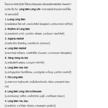
โครงการ AIAC2025 ได้รับรางวัลชมเชย Honorable Mention Award 1
รางวัล คือ ทีม
Long Bien Long Life
จากการส่งเข้าร่วมประกวดทั้งสิ้น
10 ผลงานดังนี้
1. Luong Long Bien
[นายพีรพัฒน์ โสตะวงศ์, นายประดิพัทธ์ พันพลูวงษ์, น.ส.รัตนาภรณ์ วงค์จักร]
2. Rhythm of Long Bien
[น.ส.เขมรินทร์ มากมี, น.ส.ปนิตา สมีเพชร, น.ส.นันธนา จอมคำสิงห์]
3. Organic Market
[นายธีระภัทร เรืองเจริญ, นายปริยากร วุฑฒกนก]
4. Long Bien Market
[นายภาคภูมิ เครือเมฆ, นายสิทธิโชค ปานนพภา, น.ส.วรรณษา เขียนสูงเนิน]
5. Tieng Vang Ha Noi
[น.ส.เพิมพ์ลภัส ผลคูณ, น.ส.ญาดา แก้วกล่ำ]
6. Long Bien Hoa Sen
[น.ส.กัญญารัตน์ จันทร์ไม้หอม, น.ส.ณัฐณิชา มาใหญ่, น.ส.ภัทรา ศนศักดิ์]
7. Cho Long Bien
[น.ส.ลดามาส จารุรัตนวงศ์, นายโมฮัมหมัดอาดัม กรียอ, นายกุลชาติ นิยม
เวช]
8. Long Bien Long Life รางวัลชมเชย
[น.ส.อานันตญา วงศ์ไกร, นายไกรวิทย์ บุญโต, นายจิรันยศ เมืองมา]
9. Long Bien Yeu Dau
[นายสุวัฒน์, น.ส.วีร์สุดา เรืองเดช, นายพรพุทธ บุรพรัตน์]