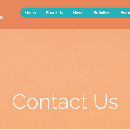
Home
About Us
News
Activities
Awar
คร
Contact Us