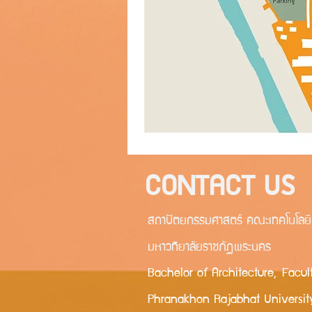
CONTACT US
สถาปัตยกรรมศาสตร์ คณะเทคโนโลย
มหาวทิยาลัยราชภัฏพระนคร
Bachelor of Architecture, Facul
Phranakhon Rajabhat Universit